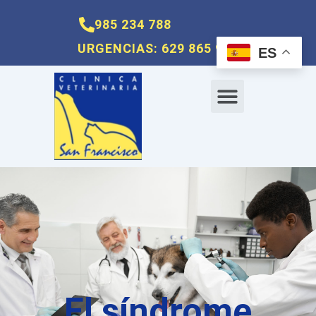
Ir
985 234 788
al
contenido
URGENCIAS: 629 865 960
ES
Menu
El síndrome